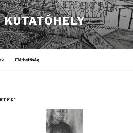
S KUTATÓHELY
ak
Elérhetőség
ORTRE"