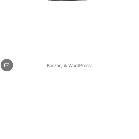
gram
Email
Köszönjük WordPress!