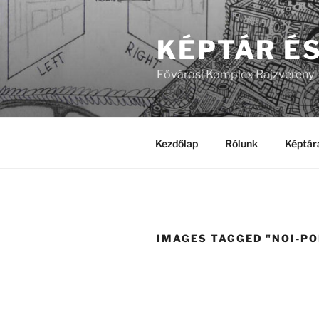
Tartalomhoz
KÉPTÁR É
Fővárosi Komplex Rajzvereny
Kezdőlap
Rólunk
Képtár
IMAGES TAGGED "NOI-P