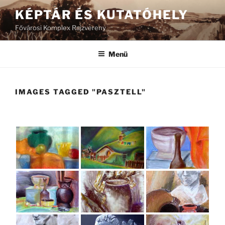
Tartalomhoz
KÉPTÁR ÉS KUTATÓHELY
Fővárosi Komplex Rajzvereny
Menü
IMAGES TAGGED "PASZTELL"