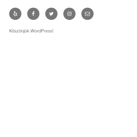
Yelp
Facebook
Twitter
Instagram
Email
Köszönjük WordPress!