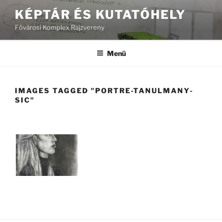
Tartalomhoz
KÉPTÁR ÉS KUTATÓHELY
Fővárosi Komplex Rajzvereny
Menü
IMAGES TAGGED "PORTRE-TANULMANY-
SIC"