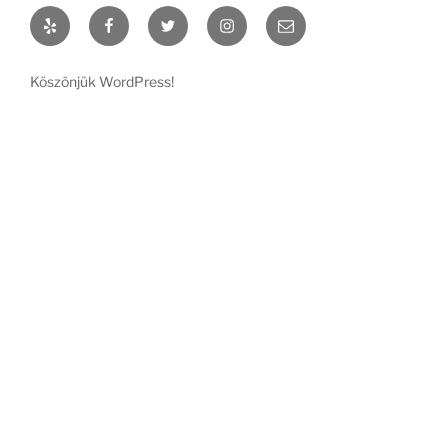
Yelp
Facebook
Twitter
Instagram
Email
Köszönjük WordPress!