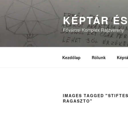
Tartalomhoz
KÉPTÁR ÉS
Fővárosi Komplex Rajzvereny
Kezdőlap
Rólunk
Képtá
IMAGES TAGGED "STIFTES
RAGASZTO"