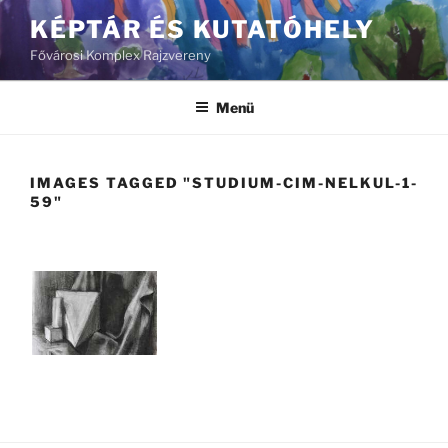
Tartalomhoz
KÉPTÁR ÉS KUTATÓHELY
Fővárosi Komplex Rajzvereny
Menü
IMAGES TAGGED "STUDIUM-CIM-NELKUL-1-
59"