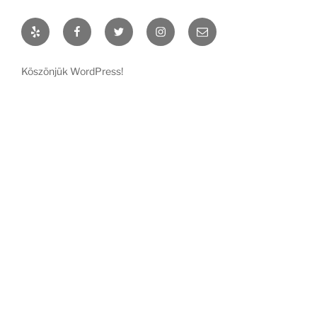
Yelp
Facebook
Twitter
Instagram
Email
Köszönjük WordPress!