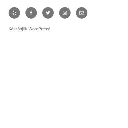
Yelp
Facebook
Twitter
Instagram
Email
Köszönjük WordPress!