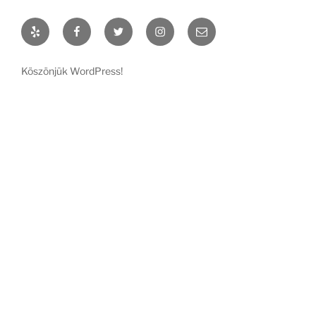
Yelp
Facebook
Twitter
Instagram
Email
Köszönjük WordPress!