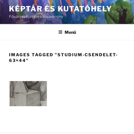
Tartalomhoz
KÉPTÁR ÉS KUTATÓHELY
Fővárosi Komplex Rajzvereny
Menü
IMAGES TAGGED "STUDIUM-CSENDELET-
63×44"