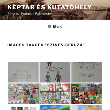
Tartalomhoz
KÉPTÁR ÉS KUTATÓHELY
Fővárosi Komplex Rajzvereny
Menü
IMAGES TAGGED "SZINES-CERUZA"