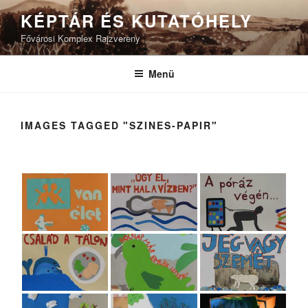
Tartalomhoz
KÉPTÁR ÉS KUTATÓHELY
Fővárosi Komplex Rajzvereny
Menü
IMAGES TAGGED "SZINES-PAPIR"