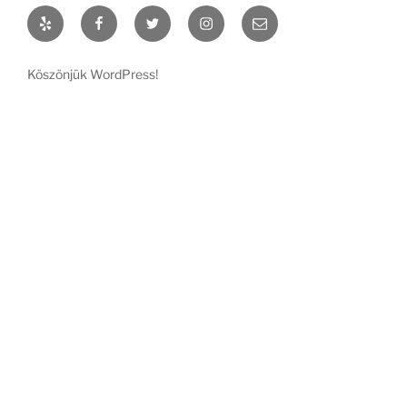
Yelp
Facebook
Twitter
Instagram
Email
Köszönjük WordPress!