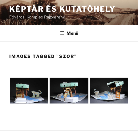
Tartalomhoz
KÉPTÁR ÉS KUTATÓHELY
Fővárosi Komplex Rajzvereny
Menü
IMAGES TAGGED "SZOR"