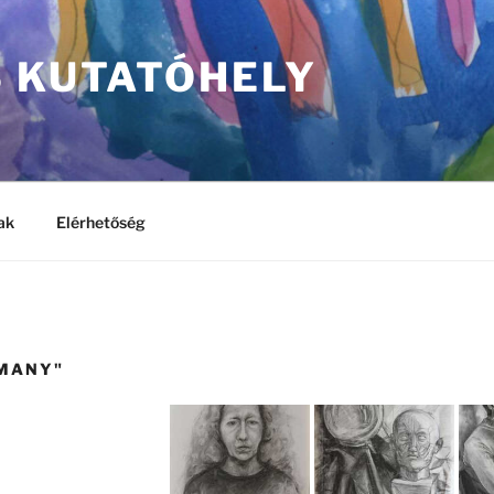
S KUTATÓHELY
ak
Elérhetőség
LMANY"