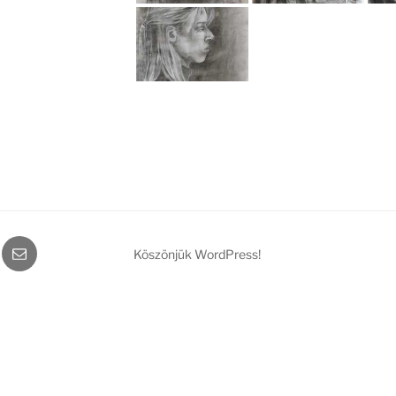
gram
Email
Köszönjük WordPress!