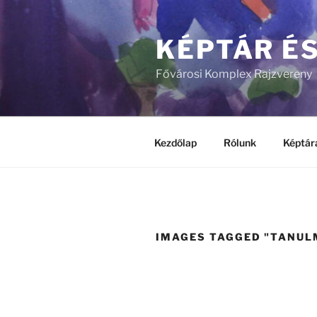
Tartalomhoz
KÉPTÁR É
Fővárosi Komplex Rajzvereny
Kezdőlap
Rólunk
Képtár
IMAGES TAGGED "TANU