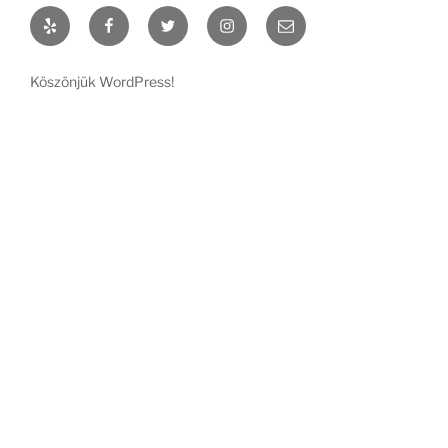
Yelp
Facebook
Twitter
Instagram
Email
Köszönjük WordPress!