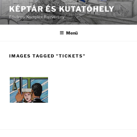
Tartalomhoz
KÉPTÁR ÉS KUTATÓHELY
Fővárosi Komplex Rajzvereny
Menü
IMAGES TAGGED "TICKETS"