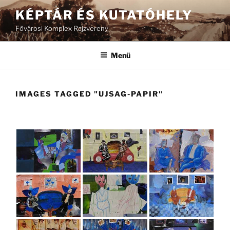
Tartalomhoz
KÉPTÁR ÉS KUTATÓHELY
Fővárosi Komplex Rajzvereny
Menü
IMAGES TAGGED "UJSAG-PAPIR"