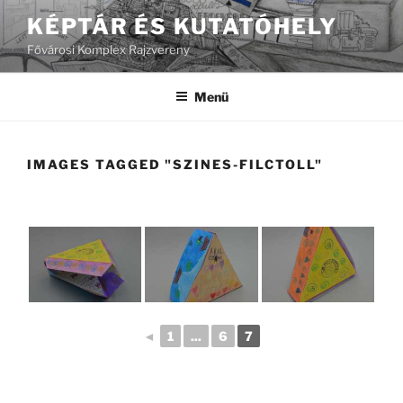
Tartalomhoz
KÉPTÁR ÉS KUTATÓHELY
Fővárosi Komplex Rajzvereny
Menü
IMAGES TAGGED "SZINES-FILCTOLL"
◄
1
...
6
7