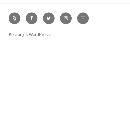
Yelp
Facebook
Twitter
Instagram
Email
Köszönjük WordPress!